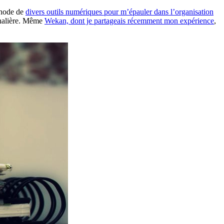
éthode de
divers outils numériques pour m’épauler dans l’organisation
rnalière. Même
Wekan, dont je partageais récemment mon expérience
,