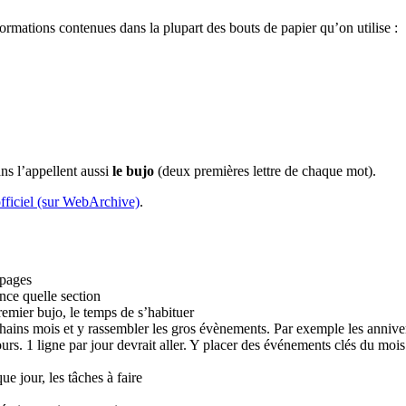
ormations contenues dans la plupart des bouts de papier qu’on utilise :
fans l’appellent aussi
le bujo
(deux premières lettre de chaque mot).
officiel (sur WebArchive)
.
 pages
nce quelle section
premier bujo, le temps de s’habituer
chains mois et y rassembler les gros évènements. Par exemple les anniver
rs. 1 ligne par jour devrait aller. Y placer des événements clés du mois.
ue jour, les tâches à faire