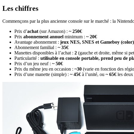
Les chiffres
Commençons par la plus ancienne console sur le marché : la Nintend
Prix d’
achat
(sur Amazon) :
~ 250€
Prix
abonnement annuel
minimum :
~ 20€
Avantage abonnement :
jeux NES, SNES et Gameboy (color)
Abonnement familial :
~ 35€
Manettes disponibles à l’achat :
2
(gauche et droite, même si pet
Particularité :
utilisable en console portable, prend peu de pl
Prix d’un jeu neuf :
~ 50€
Prix du même jeu en occasion :
~30
(varie en fonction des région
Prix d’une manette (simple) :
~ 45€
à l’unité, ou
~ 65€
les deux