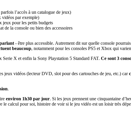
 parfois l’accès à un catalogue de jeux)
ux vidéos par exemple)
x jeux pour les petits budgets
t de la console ou bien des accessoires
parlant
- être plus accessible. Autrement dit sur quelle console pourrai
uctuent beaucoup
, notamment pour les consoles PS5 et Xbox qui varient
Serie X et enfin la Sony Playstation 5 Standard FAT.
Ce sont 3 conso
les jeux vidéos (lecteur DVD, slot pour des cartouches de jeu, etc.) car
c
sion
.
dire
environ 1h30 par jour
. Si les jeux prennent une cinquantaine d’he
ire le calcul pour soi, histoire de voir si le jeu vidéo est un loisir tr