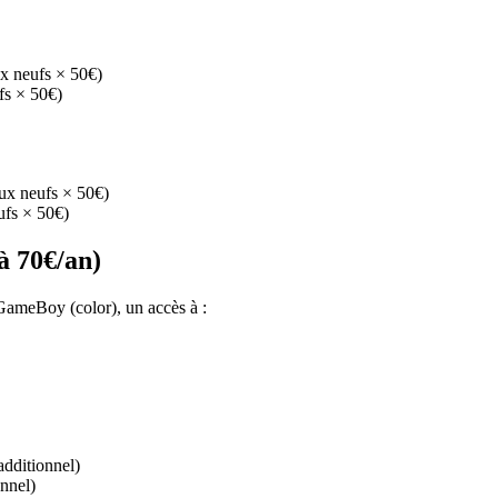
x neufs × 50€)
fs × 50€)
ux neufs × 50€)
ufs × 50€)
à 70€/an)
GameBoy (color), un accès à :
dditionnel)
nnel)