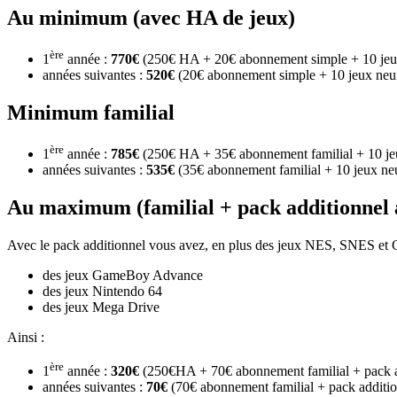
Au minimum (avec HA de jeux)
ère
1
année :
770€
(250€ HA + 20€ abonnement simple + 10 jeu
années suivantes :
520€
(20€ abonnement simple + 10 jeux neu
Minimum familial
ère
1
année :
785€
(250€ HA + 35€ abonnement familial + 10 je
années suivantes :
535€
(35€ abonnement familial + 10 jeux ne
Au maximum (familial + pack additionnel 
Avec le pack additionnel vous avez, en plus des jeux NES, SNES et 
des jeux GameBoy Advance
des jeux Nintendo 64
des jeux Mega Drive
Ainsi :
ère
1
année :
320€
(250€HA + 70€ abonnement familial + pack a
années suivantes :
70€
(70€ abonnement familial + pack additio