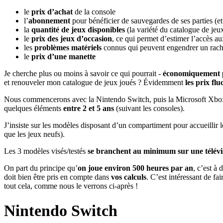
le
prix d’achat
de la console
l’
abonnement
pour bénéficier de sauvegardes de ses parties (et
la
quantité de jeux disponibles
(la variété du catalogue de je
le
prix des jeux d’occasion
, ce qui permet d’estimer l’accès au
les
problèmes matériels
connus qui peuvent engendrer un racha
le
prix d’une manette
Je cherche plus ou moins à savoir ce qui pourrait -
économiquement 
et renouveler mon catalogue de jeux joués ? Évidemment
les prix fl
Nous commencerons avec la Nintendo Switch, puis la Microsoft Xbox 
quelques éléments
entre 2 et 5 ans
(suivant les consoles).
J’insiste sur les modèles disposant d’un compartiment pour accueillir 
que les jeux neufs).
Les 3 modèles visés/testés
se branchent au minimum sur une télévi
On part du principe qu’
on joue environ 500 heures par an
, c’est à 
doit bien être pris en compte dans
vos calculs
. C’est intéressant de fa
tout cela, comme nous le verrons ci-après !
Nintendo Switch