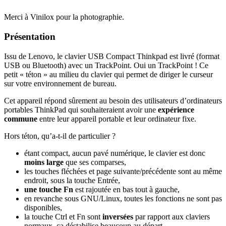
Merci à Vinilox pour la photographie.
Présentation
Issu de Lenovo, le clavier USB Compact Thinkpad est livré (format
USB ou Bluetooth) avec un TrackPoint. Oui un TrackPoint ! Ce
petit « téton » au milieu du clavier qui permet de diriger le curseur
sur votre environnement de bureau.
Cet appareil répond sûrement au besoin des utilisateurs d’ordinateurs
portables ThinkPad qui souhaiteraient avoir une
expérience
commune
entre leur appareil portable et leur ordinateur fixe.
Hors téton, qu’a-t-il de particulier ?
étant compact, aucun pavé numérique, le clavier est donc
moins large
que ses comparses,
les touches fléchées et page suivante/précédente sont au même
endroit, sous la touche Entrée,
une touche Fn
est rajoutée en bas tout à gauche,
en revanche sous GNU/Linux, toutes les fonctions ne sont pas
disponibles,
la touche Ctrl et Fn sont
inversées
par rapport aux claviers
normaux, ça déstabilise beaucoup au départ,