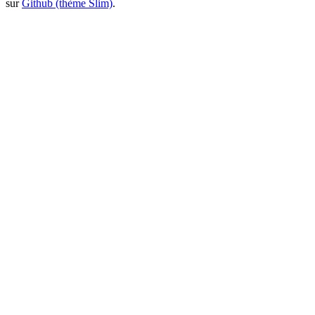
sur
Github (thème Slim)
.