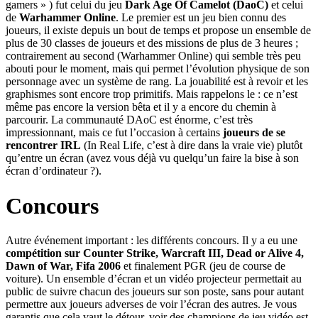
gamers » ) fut celui du jeu
Dark Age Of Camelot (DaoC)
et celui
de
Warhammer Online
. Le premier est un jeu bien connu des
joueurs, il existe depuis un bout de temps et propose un ensemble de
plus de 30 classes de joueurs et des missions de plus de 3 heures ;
contrairement au second (Warhammer Online) qui semble très peu
abouti pour le moment, mais qui permet l’évolution physique de son
personnage avec un système de rang. La jouabilité est à revoir et les
graphismes sont encore trop primitifs. Mais rappelons le : ce n’est
même pas encore la version bêta et il y a encore du chemin à
parcourir. La communauté DAoC est énorme, c’est très
impressionnant, mais ce fut l’occasion à certains
joueurs de se
rencontrer IRL
(In Real Life, c’est à dire dans la vraie vie) plutôt
qu’entre un écran (avez vous déjà vu quelqu’un faire la bise à son
écran d’ordinateur ?).
Concours
Autre événement important : les différents concours. Il y a eu une
compétition sur Counter Strike, Warcraft III, Dead or Alive 4,
Dawn of War, Fifa 2006
et finalement PGR (jeu de course de
voiture). Un ensemble d’écran et un vidéo projecteur permettait au
public de suivre chacun des joueurs sur son poste, sans pour autant
permettre aux joueurs adverses de voir l’écran des autres. Je vous
garantis que cela vaut le détour, voir des champions de jeu vidéo est