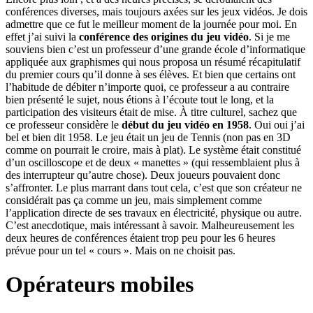
conférences diverses, mais toujours axées sur les jeux vidéos. Je dois
admettre que ce fut le meilleur moment de la journée pour moi. En
effet j’ai suivi la
conférence des origines du jeu vidéo
. Si je me
souviens bien c’est un professeur d’une grande école d’informatique
appliquée aux graphismes qui nous proposa un résumé récapitulatif
du premier cours qu’il donne à ses élèves. Et bien que certains ont
l’habitude de débiter n’importe quoi, ce professeur a au contraire
bien présenté le sujet, nous étions à l’écoute tout le long, et la
participation des visiteurs était de mise. À titre culturel, sachez que
ce professeur considère le
début du jeu vidéo en 1958
. Oui oui j’ai
bel et bien dit 1958. Le jeu était un jeu de Tennis (non pas en 3D
comme on pourrait le croire, mais à plat). Le système était constitué
d’un oscilloscope et de deux « manettes » (qui ressemblaient plus à
des interrupteur qu’autre chose). Deux joueurs pouvaient donc
s’affronter. Le plus marrant dans tout cela, c’est que son créateur ne
considérait pas ça comme un jeu, mais simplement comme
l’application directe de ses travaux en électricité, physique ou autre.
C’est anecdotique, mais intéressant à savoir. Malheureusement les
deux heures de conférences étaient trop peu pour les 6 heures
prévue pour un tel « cours ». Mais on ne choisit pas.
Opérateurs mobiles